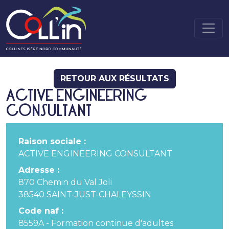
RETOUR AUX RÉSULTATS
ACTIVE ENGINEERING
CONSULTANT
Raison sociale :
ACTIVE ENGINEERING CONSULTANT
Adresse :
870 Chemin du Val Joli
38540 SAINT-JUST-CHALEYSSIN
Code naf :
8559A - Formation continue d'adultes