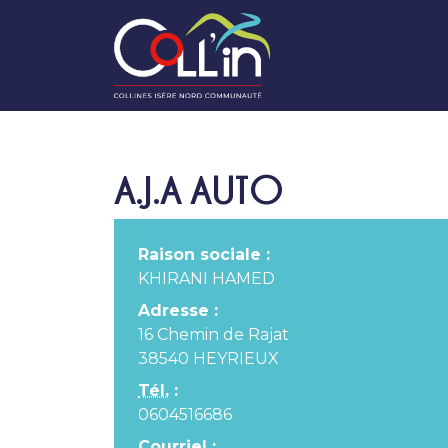
A.J.A AUTO
Raison sociale :
KHIRANI HAMED
Adresse :
16 Chemin de Rajat
38540 HEYRIEUX
Tél.
:
0604516686
Courriel :