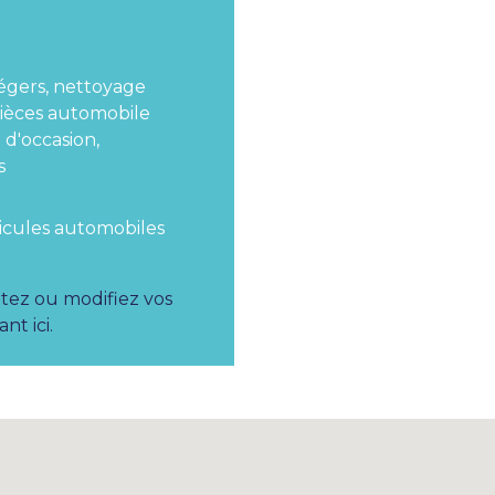
légers, nettoyage
 pièces automobile
 d'occasion,
s
hicules automobiles
utez ou modifiez vos
nt ici.