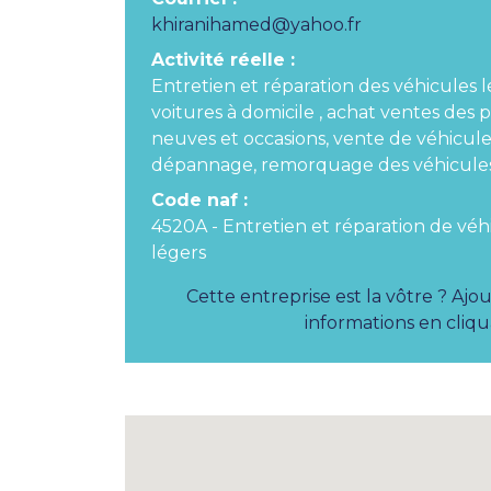
khiranihamed@yahoo.fr
Activité réelle :
Entretien et réparation des véhicules 
voitures à domicile , achat ventes des
neuves et occasions, vente de véhicule
dépannage, remorquage des véhicule
Code naf :
4520A - Entretien et réparation de vé
légers
Cette entreprise est la vôtre ? Ajo
informations en cliqua