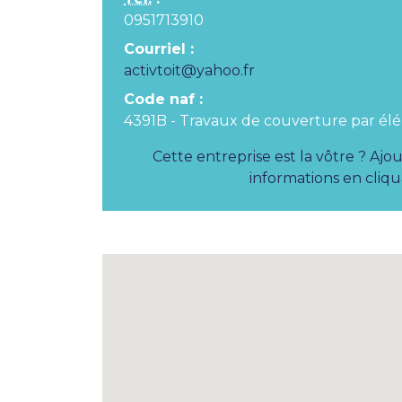
0951713910
Courriel :
activtoit@yahoo.fr
Code naf :
4391B - Travaux de couverture par él
Cette entreprise est la vôtre ? Ajo
informations en cliqua