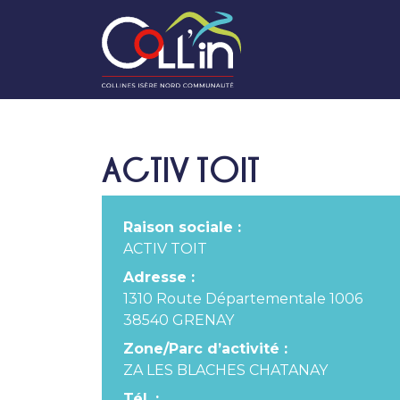
ACTIV TOIT
Raison sociale :
ACTIV TOIT
Adresse :
1310 Route Départementale 1006
38540 GRENAY
Zone/Parc d’activité :
ZA LES BLACHES CHATANAY
Tél.
: