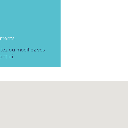
éments
utez ou modifiez vos
nt ici.