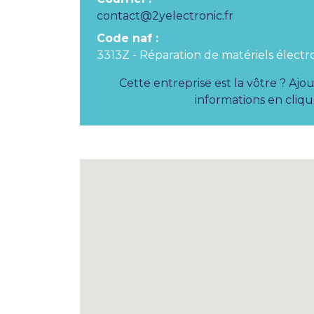
contact@2yelectronic.fr
Code naf :
3313Z - Réparation de matériels électr
Cette entreprise est la vôtre ? Ajo
informations en cliqua