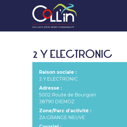
2 Y ELECTRONIC
Raison sociale :
2 Y ELECTRONIC
Adresse :
5002 Route de Bourgoin
38790 DIEMOZ
Zone/Parc d’activité :
ZA GRANGE NEUVE
Courriel :