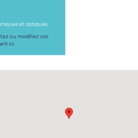
oniques et optiques
utez ou modifiez vos
nt ici.